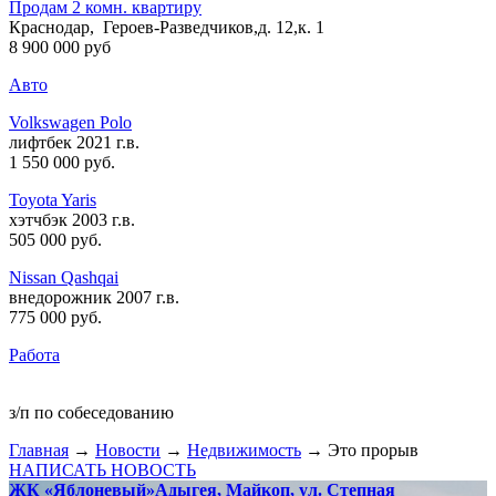
Продам 2 комн. квартиру
Краснодар, Героев-Разведчиков,д. 12,к. 1
8 900 000 руб
Авто
Volkswagen Polo
лифтбек 2021 г.в.
1 550 000 руб
.
Toyota Yaris
хэтчбэк 2003 г.в.
505 000 руб
.
Nissan Qashqai
внедорожник 2007 г.в.
775 000 руб
.
Работа
з/п по собеседованию
Главная
→
Новости
→
Недвижимость
→ Это прорыв
НАПИСАТЬ НОВОСТЬ
ЖК «Яблоневый»
Адыгея, Майкоп, ул. Степная