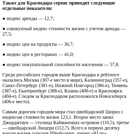
Также для Краснодара сервис приводит следующие
отдельные показатели:
● индекс аренды — 12,7;
● совокупный индекс стоимости жизни с учетом аренды —
27,5;
● индекс цен на продукты — 36,7;
● индекс цен в ресторанах — 41,0;
● индекс покупательной способности населения — 57,8.
Среди российских городов выше Краснодара в рейтинге
оказались Москва (307-е место в мире), Калининград (357-е),
Санкт-Петербург (381-е), Нижний Новгород (386-е), Тюмень
(387-е), Екатеринбург (388-е), Казань (400-е) и Красноярск
(404-е). Следом за Краснодаром расположился Новосибирск
(406-е место).
Самым дорогим городом мира стал швейцарский Цюрих с
индексом стоимости жизни 123,1. Второе место занял
Джорджтаун — столица Каймановых островов (116,5), третье
— швейцарский Люцерн (112,7). Всего в первую десятку
вошли восемь городов Швейцарии, пишет «93 ру».