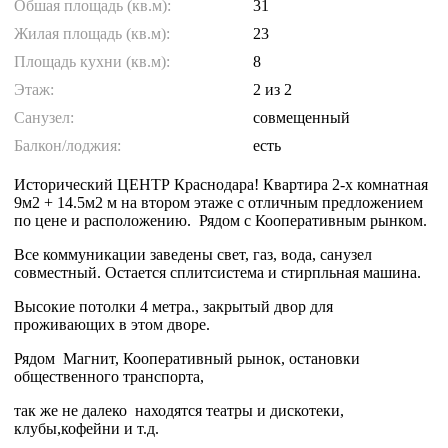
Обшая площадь (кв.м):
31
Жилая площадь (кв.м):
23
Площадь кухни (кв.м):
8
Этаж:
2
из 2
Санузел:
совмещенный
Балкон/лоджия:
есть
Исторический ЦЕНТР Краснодара! Квартира 2-х комнатная
9м2 + 14.5м2 м на втором этаже с oтличным пpeдложением
по цeнe и paсполoжeнию. Рядом с Кооперативным рынком.
Все коммуникации заведены свет, газ, вода, санузел
совместный. Остается сплитсистема и стирпльная машина.
Высокие потолки 4 метра., закрытый двор для
проживающих в этом дворе.
Рядом Магнит, Кооперативный рынок, остановки
общественного транспорта,
так же не далеко находятся театры и дискотеки,
клубы,кофейни и т.д.