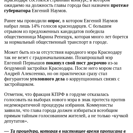
ожидаемо на должность главы города был назначен
протеже
губернатора
Евгений Наумов.
Ранее мы проводили
опрос
, в котором Евгений Наумов
набрал лишь 14% голосов краснодарцев. С большим
отрывом из предложенных кандидатов победила
общественница Марина Репещук, которая много лет борется
за нормальный общественный транспорт в городе.
Может быть из-за отсутствия народного мэра Краснодару
так не везет с градоначальниками. Позапрошлый мэр
Евгений Первышов
покинул свой пост досрочно
из-за
бездумной застройки Краснодара. После него мэром стал
Андрей Алексеенко, но он практически сразу стал
фигурантом
уголовного дела
о коррупционных связях с
застройщиком.
Отметим, что фракция КПРФ в гордуме отказалась
голосовать на выборах нового мэра в знак протеста против
недемократичной процедуры избрания. Коммунисты
заявили, что глава города должен избираться всеобщим
прямым тайным голосованием жителей, а не только «кучкой
депутатов».
— Та процедура, которая в настоящее время прописана в