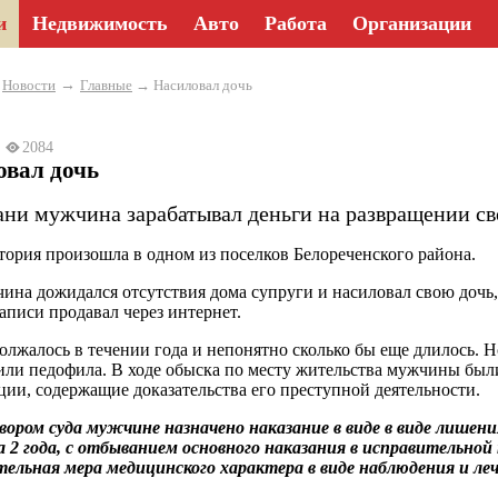
и
Недвижимость
Авто
Работа
Организации
→
→
Новости
Главные
→ Насиловал дочь
2
2084
овал дочь
ани мужчина зарабатывал деньги на развращении св
тория произошла в одном из поселков Белореченского района.
ина дожидался отсутствия дома супруги и насиловал свою дочь,
записи продавал через интернет.
олжалось в течении года и непонятно сколько бы еще длилось. 
или педофила. В ходе обыска по месту жительства мужчины был
ии, содержащие доказательства его преступной деятельности.
ором суда мужчине назначено наказание в виде в виде лишени
а 2 года, с отбыванием основного наказания в исправительной
ельная мера медицинского характера в виде наблюдения и леч