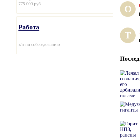
.
775 000 руб
О
Работа
Т
з/п по собеседованию
Послед