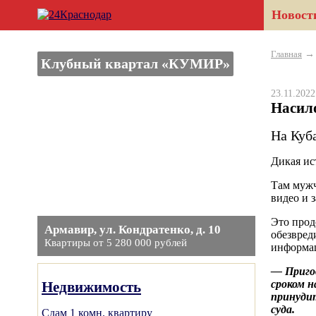
Новост
Главная
Клубный квартал «КУМИР»
23.11.202
Насил
На Куб
Дикая ис
Там мужч
видео и 
Это прод
Армавир, ул. Кондратенко, д. 10
обезвред
Квартиры от 5 280 000 рублей
информац
— Пригов
сроком н
Недвижимость
принудит
суда.
Сдам 1 комн. квартиру