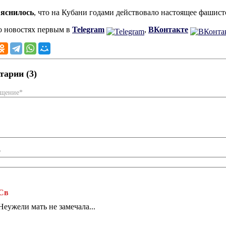
яснилось
, что на Кубани годами действовало настоящее фашист
о новостях первым в
Telegram
,
ВКонтакте
арии (3)
бщение*
*
Св
Неужели мать не замечала...