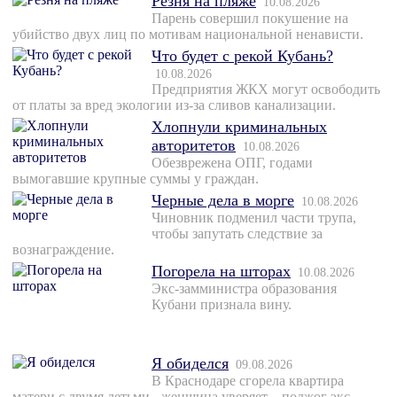
Резня на пляже
10.08.2026
Парень совершил покушение на
убийство двух лиц по мотивам национальной ненависти.
Что будет с рекой Кубань?
10.08.2026
Предприятия ЖКХ могут освободить
от платы за вред экологии из-за сливов канализации.
Хлопнули криминальных
авторитетов
10.08.2026
Обезврежена ОПГ, годами
вымогавшие крупные суммы у граждан.
Черные дела в морге
10.08.2026
Чиновник подменил части трупа,
чтобы запутать следствие за
вознаграждение.
Погорела на шторах
10.08.2026
Экс-замминистра образования
Кубани признала вину.
Я обиделся
09.08.2026
В Краснодаре сгорела квартира
матери с двумя детьми - женщина уверяет – поджог экс-