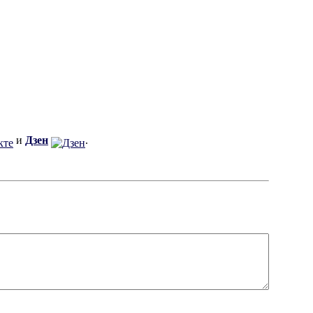
и
Дзен
.