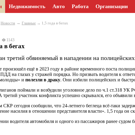
и
Недвижимость
Авто
Работа
Организации
→
→
Новости
Главные
→ 1,5 года в бегах
25
1143
а в бегах
ан третий обвиняемый в нападении на полицейских 
 произошёл ещё в 2023 году в районе временного поста полиции
ПДД на глазах у стражей порядка. Но призвать водителя к отве
 молодцы» и
полезли в драку
. Они избили полицейских и быстр
лиганов поймали и возбудили уголовное дело по ч.1 ст.318 УК 
 А третий участник конфликта успешно скрывался, его объявили 
м СКР сегодня сообщили, что 24-летнего беглеца всё-таки задерж
ние насилия в отношении представителя власти». 1,5 года он с
нии водителя автомобиля и одного из пассажиров ранее судом 