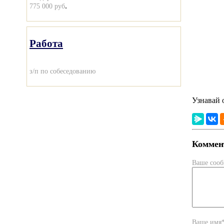
.
775 000 руб
Работа
з/п по собеседованию
Узнавай 
Коммент
Ваше соо
Ваше имя