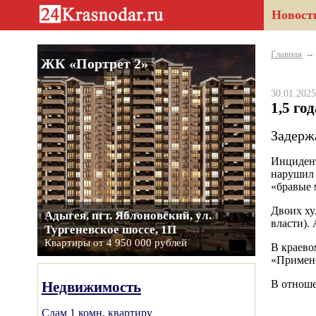
Новост
Главная
ЖК «Портрет 2»
30.01.20
1,5 год
Задерж
Инцидент
нарушил 
«бравые
Двоих ху
Адыгея, пгт. Яблоновский, ул.
власти).
Тургеневское шоссе, 1П
Квартиры от 4 950 000 рублей
В краево
«Примене
В отноше
Недвижимость
Сдам 1 комн. квартиру