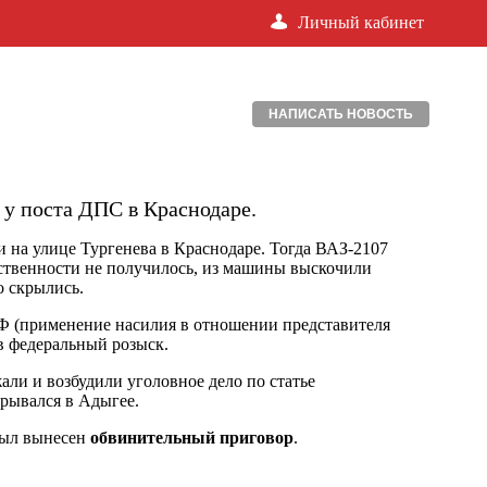
Личный кабинет
НАПИСАТЬ НОВОСТЬ
у поста ДПС в Краснодаре.
 на улице Тургенева в Краснодаре. Тогда ВАЗ-2107
тственности не получилось, из машины выскочили
о скрылись.
РФ (применение насилия в отношении представителя
в федеральный розыск.
али и возбудили уголовное дело по статье
крывался в Адыгее.
был вынесен
обвинительный приговор
.