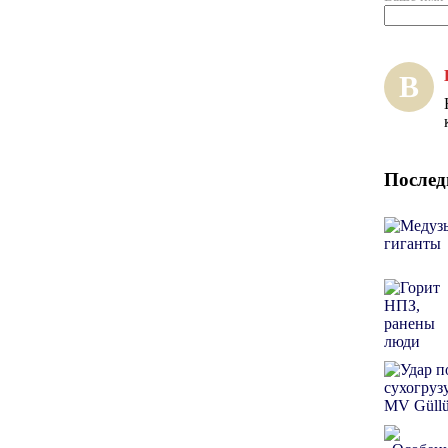
В
Послед