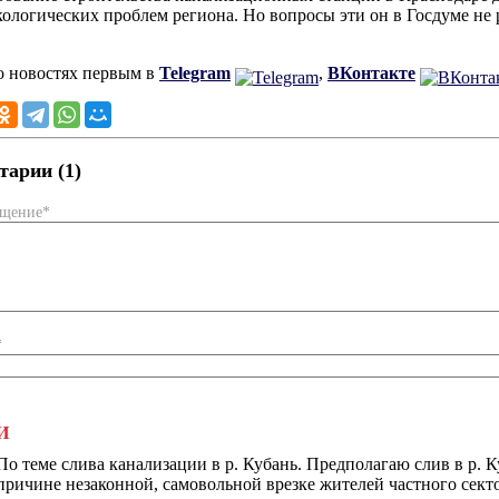
кологических проблем региона. Но вопросы эти он в Госдуме не
о новостях первым в
Telegram
,
ВКонтакте
арии (1)
бщение*
*
И
По теме слива канализации в р. Кубань. Предполагаю слив в р.
причине незаконной, самовольной врезке жителей частного секто