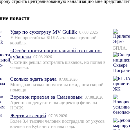
ороду строить централизованную канализацию мне представляет
ние новости
Удар по сухогрузу MV Güllük
07.08.2026
У Новороссийска БПЛА атаковал грузовой
корабль.
БПЛА.
«Особенности национальной охоты» по-
кубански
07.08.2026
Охотник решил отстрелять шакалов, но попал в
человека.
Сколько ждать врача
07.08.2026
Минздрав назвал нормативы ожидания скорой
помощи.
Воронок приехал за Смазновым
07.08.2026
Арестован депутат и экс-директор филиала
НЭСК.
Жертвы клещей
07.08.2026
Более 3,4 тысячи человек пострадали от укусов
клещей на Кубани с начала года.