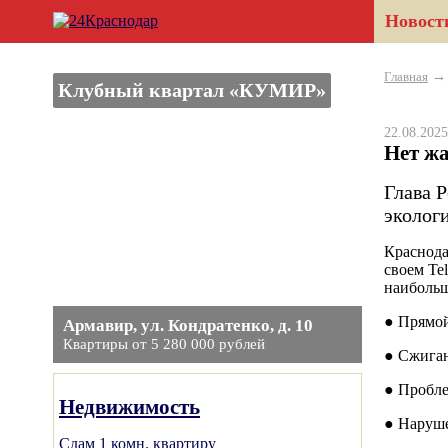
Новост
Главная
Клубный квартал «КУМИР»
22.08.20
Нет жа
Глава 
эколог
Краснода
своем Te
наибольш
● Прямой
Армавир, ул. Кондратенко, д. 10
Квартиры от 5 280 000 рублей
● Сжига
● Пробле
Недвижимость
● Наруше
Сдам 1 комн. квартиру