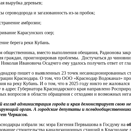
ая вырубка деревьев;
ы сероводорода и загазованность из-за пробок;
странение амброзии;
ривание Карасунских озер;
ние берега реки Кубань.
м общественника, вместо выполнения обещания, Радионова закры
я граждан, проигнорировав проблемы. Достучаться до чиновни
Николая Ивановича Осадчего ему удалось получить ответ от гл
днадзор пишет о выявленных 23 точек несанкционированных ст
рации Краснодара. О том, что ООО «Краснодар Водоканал» про
вия на реку Кубань. И о том, что в 2025 году никто не жаловался
у в адрес Губернатора Краснодарского края направлено Роспри
ых вопросов в области обращения с отходами и возможных нега
 взгляд администрация города и края демонстрирует свою не
ирующий орган. А городские депутаты и псевдообщественник
ет Черкасов.
аснодарцы избрали экс мэра Евгения Первышова в Госдуму на
о
ование строительства канализационных станций в Краснодаре д