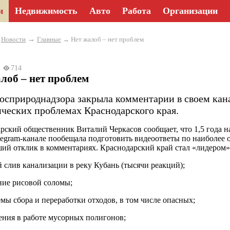
и
Недвижимость
Авто
Работа
Организации
→
→
Новости
Главные
→ Нет жалоб – нет проблем
25
714
лоб – нет проблем
Росприроднадзора закрыла комментарии в своем кан
ических проблемах Краснодарского края.
рский общественник Виталий Черкасов сообщает, что 1,5 года н
legram-канале пообещала подготовить видеоответы по наиболее
ий отклик в комментариях. Краснодарский край стал «лидером
 слив канализации в реку Кубань (тысячи реакций);
ние рисовой соломы;
мы сбора и переработки отходов, в том числе опасных;
ния в работе мусорных полигонов;