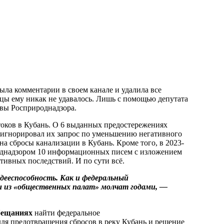
ла комментарии в своем канале и удалила все
цы ему никак не удавалось. Лишь с помощью депутата
авы Росприроднадзора.
оков в Кубань. О 6 выданных предостережениях
игнорировал их запрос по уменьшению негативного
 на сбросы канализации в Кубань. Кроме того, в 2023-
роднадзором 10 информационных писем с изложением
тивных последствий. И по сути всё.
дееспособность. Как и федеральный
и из «общественных палат» молчат годами, —
бещаниях
найти федеральное
ля предотвращения сбросов в реку Кубань и решение