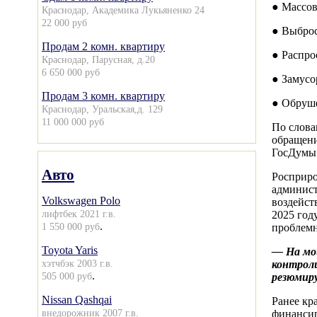
● Массов
Краснодар, Академика Лукьяненко 24
22 000 руб
● Выброс
Продам 2 комн. квартиру
● Распро
Краснодар, Парусная, д.20
6 650 000 руб
● Замусо
Продам 3 комн. квартиру
● Обруше
Краснодар, Уральская,д. 129
11 000 000 руб
По слова
обращени
ГосДумы 
Авто
Росприро
админист
Volkswagen Polo
воздейст
лифтбек 2021 г.в.
2025 год
.
1 550 000 руб
проблемн
Toyota Yaris
— На мой
хэтчбэк 2003 г.в.
контрол
.
505 000 руб
резюмиру
Nissan Qashqai
Ранее кр
внедорожник 2007 г.в.
финансир