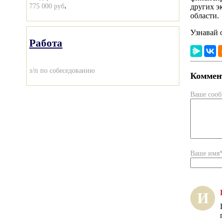
.
775 000 руб
других э
области.
Узнавай 
Работа
з/п по собеседованию
Коммент
Ваше соо
Ваше имя
И