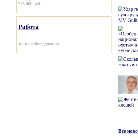
.
775 000 руб
Работа
з/п по собеседованию
Все нов