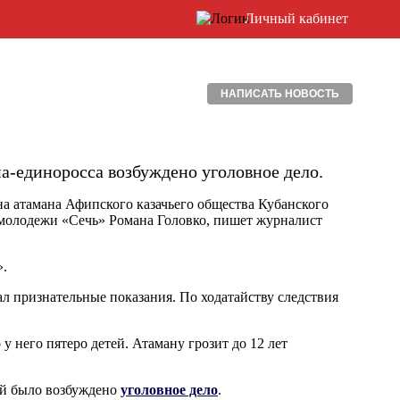
Личный кабинет
НАПИСАТЬ НОВОСТЬ
а-единоросса возбуждено уголовное дело.
на атамана Афипского казачьего общества Кубанского
й молодежи «Сечь» Романа Головко, пишет журналист
».
ал признательные показания. По ходатайству следствия
у него пятеро детей. Атаману грозит до 12 лет
ой было возбуждено
уголовное дело
.