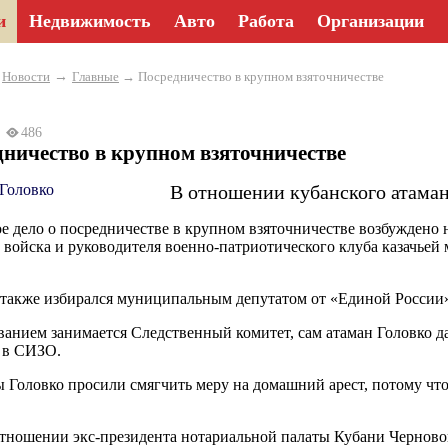
и
Недвижимость
Авто
Работа
Организации
→
→
Новости
Главные
→ Посредничество в крупном взяточничестве
26
486
ничество в крупном взяточничестве
В отношении кубанского атаман
е дело о посредничестве в крупном взяточничестве возбуждено 
о войска и руководителя военно-патриотического клуба казачье
 также избирался муниципальным депутатом от «Единой России
ванием занимается Следственный комитет, сам атаман Головко д
 в СИЗО.
 Головко просили смягчить меру на домашний арест, потому что 
отношении экс-президента нотариальной палаты Кубани Чернов