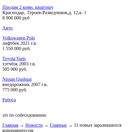
Продам 2 комн. квартиру
Краснодар, Героев-Разведчиков,д. 12,к. 1
8 900 000 руб
Авто
Volkswagen Polo
лифтбек 2021 г.в.
1 550 000 руб
.
Toyota Yaris
хэтчбэк 2003 г.в.
505 000 руб
.
Nissan Qashqai
внедорожник 2007 г.в.
775 000 руб
.
Работа
з/п по собеседованию
Главная
→
Новости
→
Главные
→ 11 новых заразившихся
коронавирусом