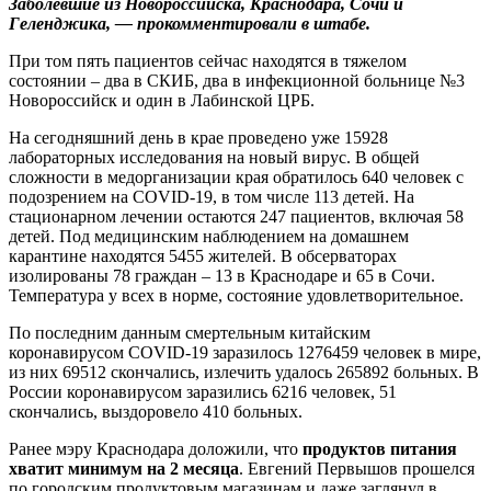
Заболевшие из Новороссийска, Краснодара, Сочи и
Геленджика, — прокомментировали в штабе.
При том пять пациентов сейчас находятся в тяжелом
состоянии – два в СКИБ, два в инфекционной больнице №3
Новороссийск и один в Лабинской ЦРБ.
На сегодняшний день в крае проведено уже 15928
лабораторных исследования на новый вирус. В общей
сложности в медорганизации края обратилось 640 человек с
подозрением на COVID-19, в том числе 113 детей. На
стационарном лечении остаются 247 пациентов, включая 58
детей. Под медицинским наблюдением на домашнем
карантине находятся 5455 жителей. В обсерваторах
изолированы 78 граждан – 13 в Краснодаре и 65 в Сочи.
Температура у всех в норме, состояние удовлетворительное.
По последним данным смертельным китайским
коронавирусом COVID-19 заразилось 1276459 человек в мире,
из них 69512 скончались, излечить удалось 265892 больных. В
России коронавирусом заразились 6216 человек, 51
скончались, выздоровело 410 больных.
Ранее мэру Краснодара доложили, что
продуктов питания
хватит минимум на 2 месяца
. Евгений Первышов прошелся
по городским продуктовым магазинам и даже заглянул в