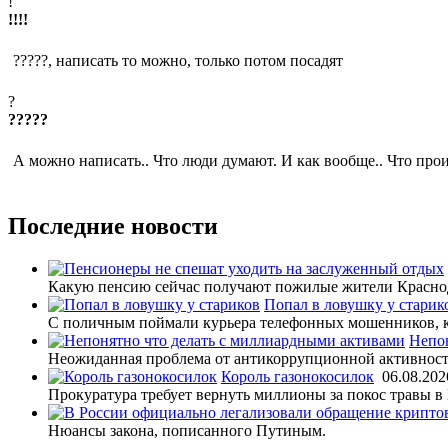
!
!!!!
?????, написать то можно, только потом посадят
?
?????
А можно написать.. Что люди думают. И как вообще.. Что про
Последние новости
Какую пенсию сейчас получают пожилые жители Красно
Попал в ловушку у старик
С поличным поймали курьера телефонных мошенников, ко
Непон
Неожиданная проблема от антикоррупционной активност
Король газонокосилок
06.08.202
Прокуратура требует вернуть миллионы за покос травы в 
Нюансы закона, пописанного Путиным.