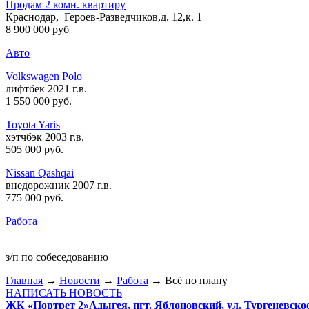
Продам 2 комн. квартиру
Краснодар, Героев-Разведчиков,д. 12,к. 1
8 900 000 руб
Авто
Volkswagen Polo
лифтбек 2021 г.в.
1 550 000 руб
.
Toyota Yaris
хэтчбэк 2003 г.в.
505 000 руб
.
Nissan Qashqai
внедорожник 2007 г.в.
775 000 руб
.
Работа
з/п по собеседованию
Главная
→
Новости
→
Работа
→ Всё по плану
НАПИСАТЬ НОВОСТЬ
ЖК «Портрет 2»
Адыгея, пгт. Яблоновский, ул. Тургеневско