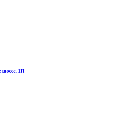
е шоссе, 1П