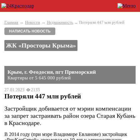
→
→
Главная
Новости
Недвижимость
→ Потеряли 447 млн рублей
НАПИСАТЬ НОВОСТЬ
ЖК «Просторы Крыма»
Крым, г. Феодосия, пгт Приморский
Квартиры от 5 645 000 рублей
27.01.2023
2133
Потеряли 447 млн рублей
Застройщик добивается от мэрии компенсации
за запрет застраивать район озера Старая Кубань
в Краснодаре.
В 2014 году (при мэре Владимире Евланове) застройщик
«РенКапСтрой» арендовал на 10 лет у администрации