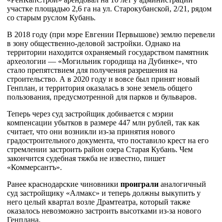
участке площадью 2,6 га на ул. Старокубанской, 2/21, рядом
со старым руслом Кубань.
В 2018 году (при мэре Евгении Первышове) землю перевели
в зону общественно-деловой застройки. Однако на
территории находится охраняемый государством памятник
археологии — «Могильник городища на Дубинке», что
стало препятствием для получения разрешения на
строительство. А в 2020 году и вовсе был принят новый
Генплан, и территория оказалась в зоне земель общего
пользования, предусмотренной для парков и бульваров.
Теперь через суд застройщик добивается с мэрии
компенсации убытков в размере 447 млн рублей, так как
считает, что они возникли из-за принятия нового
градостроительного документа, что поставило крест на его
стремлении застроить район озера Старая Кубань. Чем
закончится судебная тяжба не известно, пишет
«Коммерсантъ».
Ранее краснодарские чиновники
проиграли
аналогичный
суд застройщику «Алмакс» и теперь должны выкупить у
него целый квартал возле Драмтеатра, который также
оказалось невозможно застроить высотками из-за нового
Генплана.