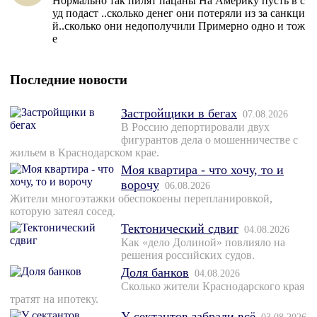
Нормально так пилят пацаны На Америку пусть в с
уд подаст ..сколько денег они потеряли из за санкци
й..сколько они недополучили Примерно одно и тож
е
Последние новости
Застройщики в бегах
07.08.2026
В Россию депортировали двух
фигурантов дела о мошенничестве с
жильем в Краснодарском крае.
Моя квартира - что хочу, то и
ворочу
06.08.2026
Жители многоэтажки обеспокоены перепланировкой,
которую затеял сосед.
Тектонический сдвиг
04.08.2026
Как «дело Долиной» повлияло на
решения российских судов.
Доля банков
04.08.2026
Сколько жители Краснодарского края
тратят на ипотеку.
У сектантов забрали всё