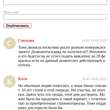
Ваше имя*
Снежана
14:02 14.02.2023
С
Тоже,звонила несколько раз,по разным номерам,все
занято! Дозвониться,вряд ли получится!!! Непонятн
о,что будет,если не успел подать заявление до 28 фе
враля,и если на данный момент,нет действующей и
потеки..
Катя
10:45 14.02.2023
К
Не обычным людям помогают, а лишь банки спасаю
т. 10 лет стоим в этой очереди. Ни участка, ни ипот
еки. Дайте хоть эти гроши, чтоб дом достроить. Мо
жно было бы продумать и такой вариант, с отчетнос
тью за приобретенные строиматериалы. Тоже подде
ржка для отрасли была бы.