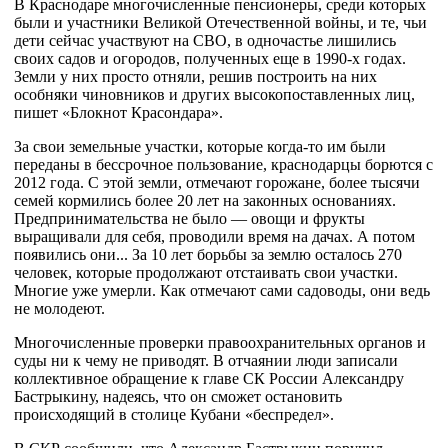
В Краснодаре многочисленные пенсионеры, среди которых
были и участники Великой Отечественной войны, и те, чьи
дети сейчас участвуют на СВО, в одночастье лишились
своих садов и огородов, полученных еще в 1990-х годах.
Земли у них просто отняли, решив построить на них
особняки чиновников и других высокопоставленных лиц,
пишет «Блокнот Красондара».
За свои земельные участки, которые когда-то им были
переданы в бессрочное пользование, краснодарцы борются с
2012 года. С этой земли, отмечают горожане, более тысячи
семей кормились более 20 лет на законных основаниях.
Предпринимательства не было — овощи и фрукты
выращивали для себя, проводили время на дачах. А потом
появились они... За 10 лет борьбы за землю осталось 270
человек, которые продолжают отстаивать свои участки.
Многие уже умерли. Как отмечают сами садоводы, они ведь
не молодеют.
Многочисленные проверки правоохранительных органов и
суды ни к чему не приводят. В отчаянии люди записали
коллективное обращение к главе СК России Александру
Бастрыкину, надеясь, что он сможет остановить
происходящий в столице Кубани «беспредел».