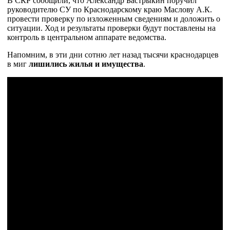
В СКР сообщили, что Александр Бастрыкин поручил
руководителю СУ по Краснодарскому краю Маслову А.К.
провести проверку по изложенным сведениям и доложить о
ситуации. Ход и результаты проверки будут поставлены на
контроль в центральном аппарате ведомства.
Напомним, в эти дни сотню лет назад тысячи краснодарцев
в миг
лишились жилья и имущества
.