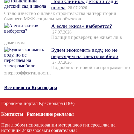
Поликлиника, детский сад и
школа
28.07.2026
Стало известно о планах строительства на территории
бывшего МЖК социальных объектов.
А если «киса» выберется?
27.07.2026
Полиция проверяет, не живёт ли в
доме пума.
Будем экономить воду, но не
пересядем на электромобили
27.07.2026
Подробности новой госпрограммы по
энергоэффективности.
Все новости Краснодара
Городской портал Краснодара (18+)
Контакты
|
Размещение рекламы
При любом использовании материалов гиперссылка на
источник 24krasnodar.ru обязательна!