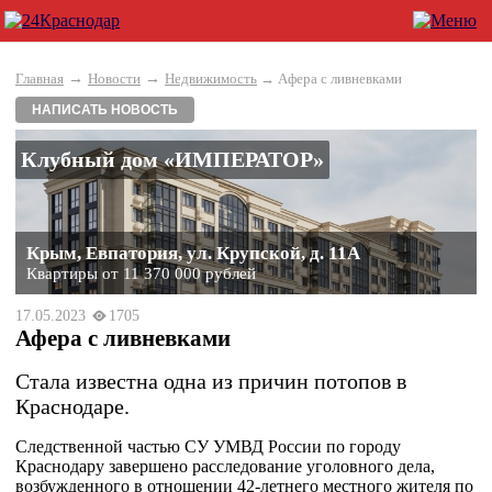
→
→
Главная
Новости
Недвижимость
→ Афера с ливневками
НАПИСАТЬ НОВОСТЬ
Клубный дом «ИМПЕРАТОР»
Крым, Евпатория, ул. Крупской, д. 11А
Квартиры от 11 370 000 рублей
17.05.2023
1705
Афера с ливневками
Стала известна одна из причин потопов в
Краснодаре.
Следственной частью СУ УМВД России по городу
Краснодару завершено расследование уголовного дела,
возбужденного в отношении 42-летнего местного жителя по