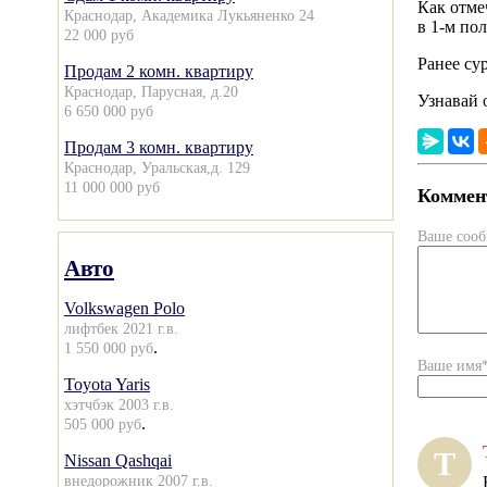
Как отме
Краснодар, Академика Лукьяненко 24
в 1-м по
22 000 руб
Ранее су
Продам 2 комн. квартиру
Краснодар, Парусная, д.20
Узнавай 
6 650 000 руб
Продам 3 комн. квартиру
Краснодар, Уральская,д. 129
11 000 000 руб
Коммент
Ваше соо
Авто
Volkswagen Polo
лифтбек 2021 г.в.
.
1 550 000 руб
Ваше имя
Toyota Yaris
хэтчбэк 2003 г.в.
.
505 000 руб
Т
Nissan Qashqai
внедорожник 2007 г.в.