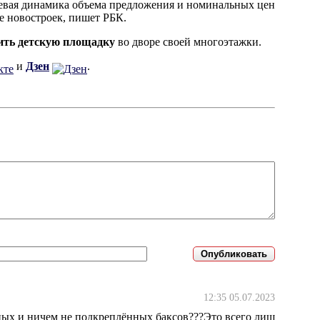
евая динамика объема предложения и номинальных цен
е новостроек, пишет РБК.
ить детскую площадку
во дворе своей многоэтажки.
и
Дзен
.
12:35 05.07.2023
ных и ничем не подкреплённых баксов???Это всего лиш