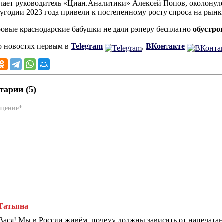
чает руководитель «Циан.Аналитики» Алексей Попов, околонул
лугодии 2023 года привели к постепенному росту спроса на рынк
ровые краснодарские бабушки не дали рэперу бесплатно
обустро
о новостях первым в
Telegram
,
ВКонтакте
арии (5)
бщение*
*
Татьяна
Вася! Мы в России живём ,почему должны зависить от напечата