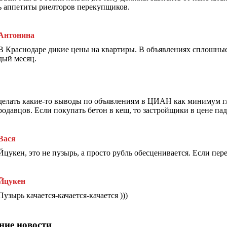
ь аппетиты риелторов перекупщиков.
Антонина
В Краснодаре дикие цены на квартиры. В объявлениях сплошные
дый месяц.
делать какие-то выводы по объявлениям в ЦИАН как минимум г
родавцов. Если покупать бетон в кеш, то застройщики в цене па
Вася
Йцукен, это не пузырь, а просто рубль обесценивается. Если пер
Йцукен
Пузырь качается-качается-качается )))
ние новости