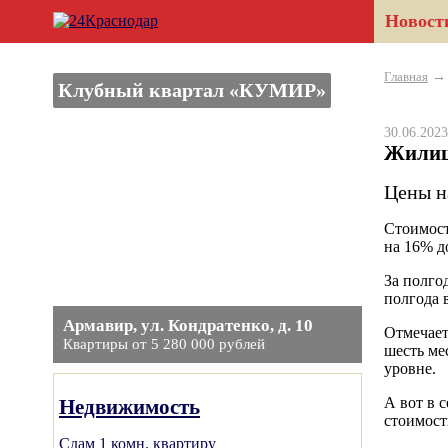
Новост
Главная
Клубный квартал «КУМИР»
30.06.20
Жилищ
Цены н
Стоимост
на 16% д
За полго
полгода 
Армавир, ул. Кондратенко, д. 10
Отмечает
Квартиры от 5 280 000 рублей
шесть ме
уровне.
А вот в с
Недвижимость
стоимост
Сдам 1 комн. квартиру