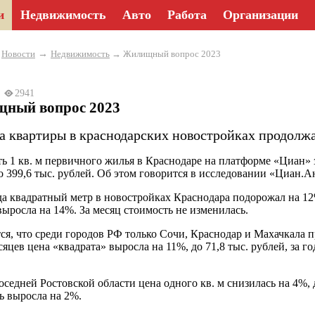
и
Недвижимость
Авто
Работа
Организации
→
→
Новости
Недвижимость
→ Жилищный вопрос 2023
23
2941
ный вопрос 2023
а квартиры в краснодарских новостройках продолжа
ь 1 кв. м первичного жилья в Краснодаре на платформе «Циан» з
о 399,6 тыс. рублей. Об этом говорится в исследовании «Циан.А
да квадратный метр в новостройках Краснодара подорожал на 12%
выросла на 14%. За месяц стоимость не изменилась.
ся, что среди городов РФ только Сочи, Краснодар и Махачкала п
сяцев цена «квадрата» выросла на 11%, до 71,8 тыс. рублей, за г
оседней Ростовской области цена одного кв. м снизилась на 4%, д
ь выросла на 2%.