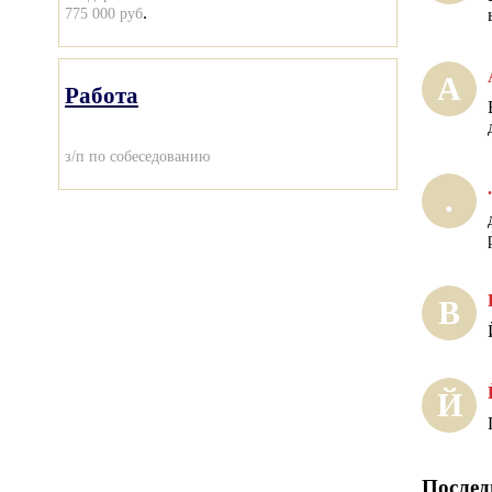
.
775 000 руб
А
Работа
з/п по собеседованию
.
.
В
Й
Послед