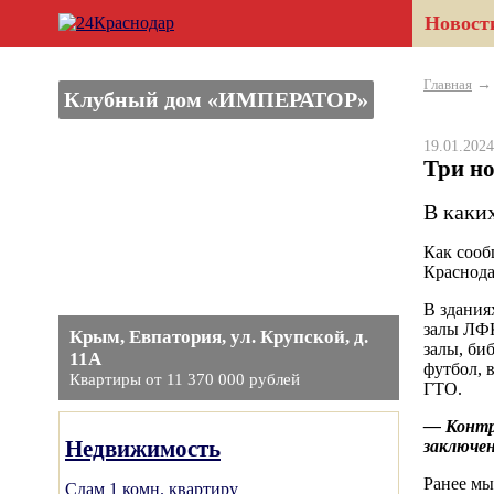
Новост
Главная
Клубный дом «ИМПЕРАТОР»
19.01.20
Три н
В каки
Как сооб
Краснода
В здания
залы ЛФК
Крым, Евпатория, ул. Крупской, д.
залы, би
11А
футбол, 
Квартиры от 11 370 000 рублей
ГТО.
— Контр
Недвижимость
заключен
Ранее м
Сдам 1 комн. квартиру