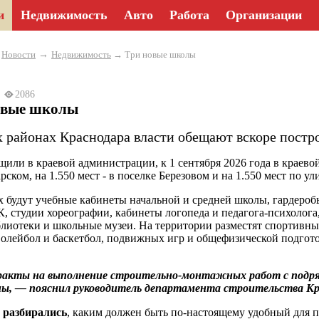
и
Недвижимость
Авто
Работа
Организации
→
→
Новости
Недвижимость
→ Три новые школы
24
2086
овые школы
х районах Краснодара власти обещают вскоре постр
щили в краевой администрации, к 1 сентября 2026 года в краевой
рском, на 1.550 мест - в поселке Березовом и на 1.550 мест по у
х будут учебные кабинеты начальной и средней школы, гардероб
, студии хореографии, кабинеты логопеда и педагога-психолога
блиотеки и школьные музеи. На территории разместят спортивн
волейбол и баскетбол, подвижных игр и общефизической подгото
акты на выполнение строительно-монтажных работ с подря
ы, — пояснил руководитель департамента строительства Кра
ы
разбирались
, каким должен быть по-настоящему удобный для 