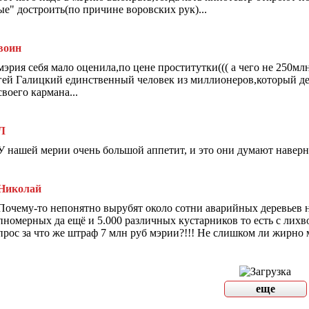
ые" достроить(по причине воровских рук)...
воин
мэрия себя мало оценила,по цене проститутки((( а чего не 250мл
гей Галицкий единственный человек из миллионеров,который делае
своего кармана...
Л
У нашей мерии очень большой аппетит, и это они думают наверно
Николай
Почему-то непонятно вырубят около сотни аварийных деревьев н
пномерных да ещё и 5.000 различных кустарников то есть с лих
прос за что же штраф 7 млн руб мэрии?!!! Не слишком ли жирно
еще