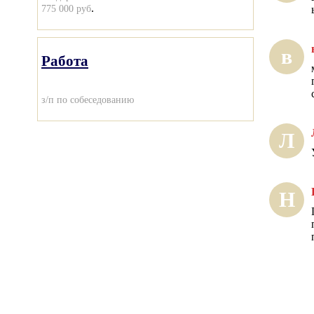
.
775 000 руб
в
Работа
з/п по собеседованию
Л
Н