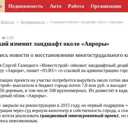
и
Недвижимость
Авто
Работа
Организации
→
→
Новости
Недвижимость
→ Галицкий изменит ландшафт около «Авроры»
24
3189
кий изменит ландшафт около «Авроры»
ись новости о восстановлении многострадального к
 Сергей Галицкого «Инвестстрой» обновит ландшафтный дизай
ру «Аврора», пишет «93.RU» со ссылкой на администрацию горо
изации проекта на участке потребуется вырубить около сотни а
трой» выплатила в бюджет города почти 7,8 млн руб. и высадит
250 деревьев, в том числе 168 крупномерных. Их разместят в кад
урный облик «Авроры».
 закрыли на реконструкцию в 2015 году, но первый подрядчик «
рация через суд вернула кинотеатр в собственность города, а сп
 хотела реализовать
грандиозный многоуровневый проект
, но
алось невозможным.