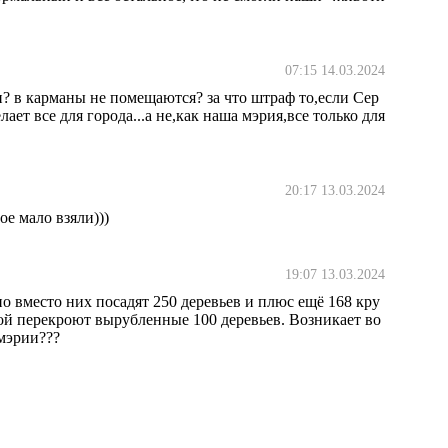
07:15 14.03.2024
н? в карманы не помещаются? за что штраф то,если Сер
т все для города...а не,как наша мэрия,все только для
20:17 13.03.2024
е мало взяли)))
19:07 13.03.2024
о вместо них посадят 250 деревьев и плюс ещё 168 кру
вой перекроют вырубленные 100 деревьев. Возникает во
 мэрии???