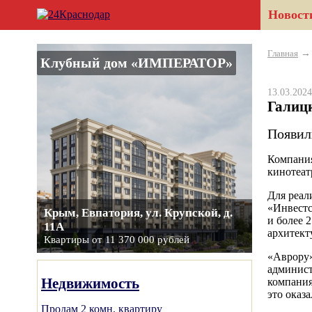
Новост
Главная
Клубный дом «ИМПЕРАТОР»
13.03.20
Галиц
Появил
Компания
кинотеат
Для реал
«Инвестс
Крым, Евпатория, ул. Крупской, д.
и более 
11А
архитект
Квартиры от 11 370 000 рублей
«Аврору»
админист
Недвижимость
компания
это оказ
Продам 2 комн. квартиру