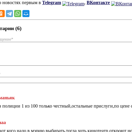
о новостях первым в
Telegram
,
ВКонтакте
арии (6)
бщение*
*
маньяк
в полиции 1 из 100 только честный,остальные прислуги,по цене 
ааа
вот кого надо в мэрию выбирать,тогда хоть кинотеатр откроют н