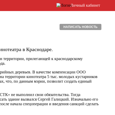
Личный кабинет
НАПИСАТЬ НОВОСТЬ
инотеатра в Краснодаре.
н территории, прилегающей к краснодарскому
да.
варийных деревьев. В качестве компенсации ООО
 на территории кинотеатра 5 тыс. молодых кустарников
ках, что, по данным мэрии, позволит создать единый
СТК» не выполнил свои обязательства. Тогда
асать здание вызвался Сергей Галицкий. Изначально его
 после начала спецоперации и введения санкций сделать