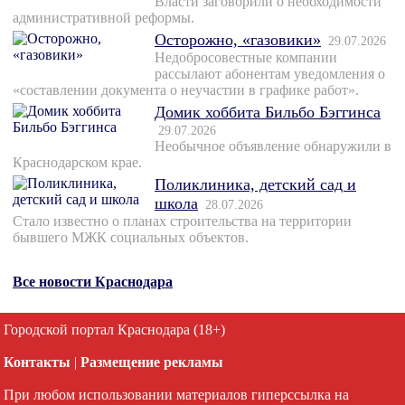
Власти заговорили о необходимости
административной реформы.
Осторожно, «газовики»
29.07.2026
Недобросовестные компании
рассылают абонентам уведомления о
«составлении документа о неучастии в графике работ».
Домик хоббита Бильбо Бэггинса
29.07.2026
Необычное объявление обнаружили в
Краснодарском крае.
Поликлиника, детский сад и
школа
28.07.2026
Стало известно о планах строительства на территории
бывшего МЖК социальных объектов.
Все новости Краснодара
Городской портал Краснодара (18+)
Контакты
|
Размещение рекламы
При любом использовании материалов гиперссылка на