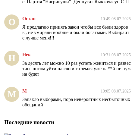
е. Партия "Насривуши". Деппутат Яыккочасун С.П.
Остап
10:49 08.07.2025
О
Я предлагаю принять закон чтобы все были здоров
ы, не умирали вообще и были богатыми. Выбирайт
е лучше меня!!!
Нек
10:31 08.07.2025
Н
За десять лет можно 10 раз успеть жениться и развес
тись потом уйти на сво и та земля уже на**й не нуж
на будет
М
10:05 08.07.2025
М
Запахло выборами, пора невероятных несбыточных
обещаний
Последние новости