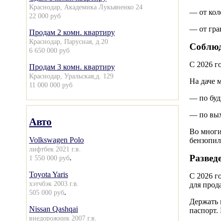
Краснодар, Академика Лукьяненко 24
— от кол
22 000 руб
— от гра
Продам 2 комн. квартиру
Краснодар, Парусная, д.20
Соблю
6 650 000 руб
С 2026 г
Продам 3 комн. квартиру
Краснодар, Уральская,д. 129
На даче 
11 000 000 руб
— по буд
— по вых
Авто
Во многи
Volkswagen Polo
бензопил
лифтбек 2021 г.в.
Развед
.
1 550 000 руб
Toyota Yaris
С 2026 г
хэтчбэк 2003 г.в.
для прод
.
505 000 руб
Держать 
Nissan Qashqai
паспорт.
внедорожник 2007 г.в.