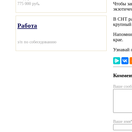
.
775 000 руб
Чтобы за
экзотиче
В СНТ ра
крупный 
Работа
Напомним
крае.
з/п по собеседованию
Узнавай 
Коммент
Ваше соо
Ваше имя