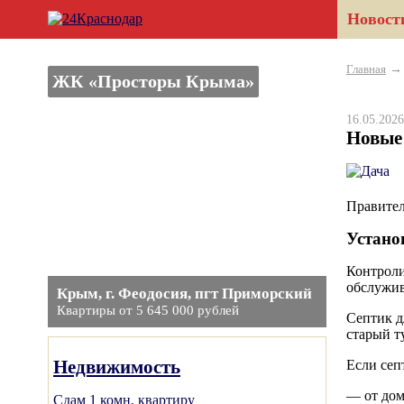
Новост
Главная
ЖК «Просторы Крыма»
16.05.20
Новые
Правител
Устано
Контроли
обслужив
Крым, г. Феодосия, пгт Приморский
Квартиры от 5 645 000 рублей
Септик д
старый т
Недвижимость
Если сеп
— от дом
Сдам 1 комн. квартиру