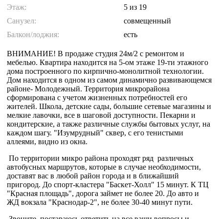
Этаж:
5
из 19
Санузел:
совмещенный
Балкон/лоджия:
есть
ВНИМАНИЕ! В продаже студия 24м/2 с ремонтом и
мебелью. Квартира находится на 5-ом этаже 19-ти этажного
дома построенного по кирпично-монолитной технологии.
Дом находится в одном из самом динамично развивающемся
районе- Молодежный. Территория микрорайона
сформирована с учетом жизненных потребностей его
жителей. Школа, детские сады, большие сетевые магазины и
мелкие лавочки, все в шаговой доступности. Пекарни и
кондитерские, а также различные службы бытовых услуг, на
каждом шагу. "Изумрудный" сквер, с его тенистыми
аллеями, видно из окна.
По территории микро района проходят ряд различных
автобусных маршрутов, которые в случае необходимости,
доставят вас в любой район города и в ближайший
пригород. До спорт-кластера "Баскет-Холл" 15 минут. К ТЦ
"Красная площадь", дорога займет не более 20. До авто и
ЖД вокзала "Краснодар-2", не более 30-40 минут пути.
Звоните, постараюсь ответить на все ваши вопросы и