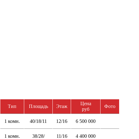
Цена
Тип
Площадь
Этаж
Фото
руб
1 комн.
40/18/11
12/16
6 500 000
1 комн.
38/28/
11/16
4 400 000