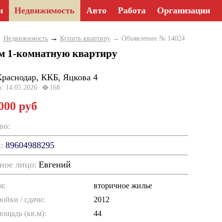
и
Недвижимость
Авто
Работа
Организации
→
→
Недвижимость
Купить квартиру
→ Объявление № 14024
м 1-комнатную квартиру
Краснодар, ККБ, Яцкова 4
о: 14.05.2026
168
 000 руб
во:
:
89604988295
ное лицо:
Евгений
я:
вторичное жилье
ойки / cдачи:
2012
ощадь (кв.м):
44