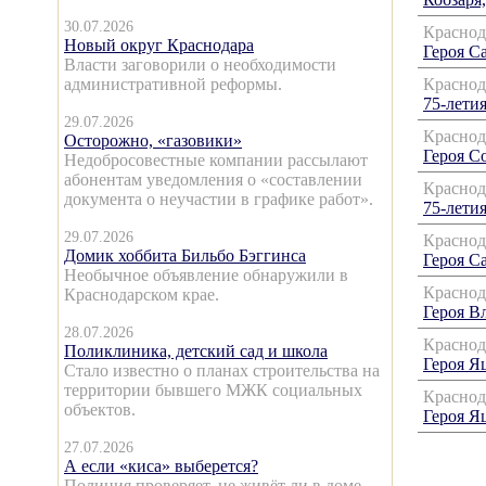
30.07.2026
Краснод
Новый округ Краснодара
Героя Са
Власти заговорили о необходимости
административной реформы.
Краснод
75-летия
29.07.2026
Краснод
Осторожно, «газовики»
Героя С
Недобросовестные компании рассылают
абонентам уведомления о «составлении
Краснод
документа о неучастии в графике работ».
75-летия
29.07.2026
Краснод
Домик хоббита Бильбо Бэггинса
Героя Са
Необычное объявление обнаружили в
Краснод
Краснодарском крае.
Героя В
28.07.2026
Краснод
Поликлиника, детский сад и школа
Героя Яц
Стало известно о планах строительства на
территории бывшего МЖК социальных
Краснод
объектов.
Героя Яц
27.07.2026
А если «киса» выберется?
Полиция проверяет, не живёт ли в доме