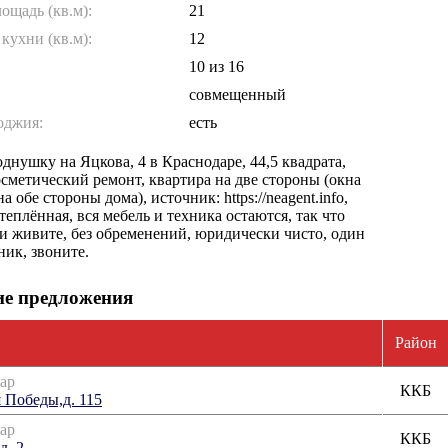
ощадь (кв.м):
21
кухни (кв.м):
12
10
из 16
совмещенный
оджия:
есть
днушку на Яцкова, 4 в Краснодаре, 44,5 квадрата,
осметический ремонт, квартира на две стороны (окна
а обе стороны дома), источник: https://neagent.info,
теплённая, вся мебель и техника остаются, так что
 и живите, без обременений, юридически чисто, один
ник, звоните.
е предложения
Район
ар
ККБ
я Победы,д. 115
ар
ККБ
д. 2