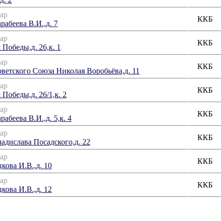
ар
ККБ
рабеева В.И.,д. 7
ар
ККБ
 Победы,д. 26,к. 1
ар
ККБ
оветского Союза Николая Воробьёва,д. 11
ар
ККБ
 Победы,д. 26/1,к. 2
ар
ККБ
рабеева В.И.,д. 5,к. 4
ар
ККБ
ладислава Посадского,д. 22
ар
ККБ
кова И.В.,д. 10
ар
ККБ
кова И.В.,д. 12