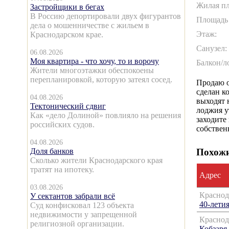
Жилая пл
Застройщики в бегах
В Россию депортировали двух фигурантов
Площадь 
дела о мошенничестве с жильем в
Этаж:
Краснодарском крае.
Санузел:
06.08.2026
Моя квартира - что хочу, то и ворочу
Балкон/л
Жители многоэтажки обеспокоены
перепланировкой, которую затеял сосед.
Продаю о
сделан к
04.08.2026
выходят н
Тектонический сдвиг
лоджия у
Как «дело Долиной» повлияло на решения
заходите
российских судов.
собствен
04.08.2026
Доля банков
Похожи
Сколько жители Краснодарского края
тратят на ипотеку.
Адрес
03.08.2026
Краснод
У сектантов забрали всё
40-лети
Суд конфисковал 123 объекта
недвижимости у запрещенной
Краснод
религиозной организации.
Кобзаря,