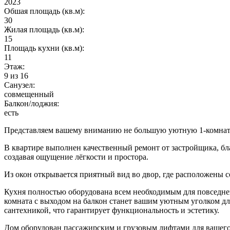
2023
Обшая площадь (кв.м):
30
Жилая площадь (кв.м):
15
Площадь кухни (кв.м):
11
Этаж:
9
из 16
Санузел:
совмещенный
Балкон/лоджия:
есть
Представляем вашему вниманию не большую уютную 1-комнатн
В квартире выполнен качественный ремонт от застройщика, бл
создавая ощущение лёгкости и простора.
Из окон открывается приятный вид во двор, где расположены с
Кухня полностью оборудована всем необходимым для повседнев
комната с выходом на балкон станет вашим уютным уголком д
сантехникой, что гарантирует функциональность и эстетику.
Дом оборудован пассажирским и грузовым лифтами для вашего 