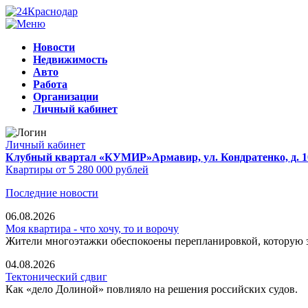
Новости
Недвижимость
Авто
Работа
Организации
Личный кабинет
Личный кабинет
Клубный квартал «КУМИР»
Армавир, ул. Кондратенко, д. 1
Квартиры от 5 280 000 рублей
Последние новости
06.08.2026
Моя квартира - что хочу, то и ворочу
Жители многоэтажки обеспокоены перепланировкой, которую з
04.08.2026
Тектонический сдвиг
Как «дело Долиной» повлияло на решения российских судов.