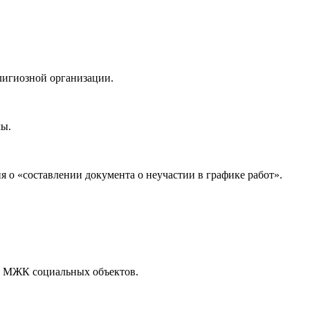
лигиозной организации.
мы.
о «составлении документа о неучастии в графике работ».
го МЖК социальных объектов.