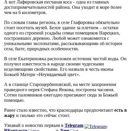
А вот Лафировская песчаная коса – одна из главных
достопримечательностей района. Она уходит в море более
чем на 6 километров.
По словам главы региона, в селе Глафировка обязательно
стоит посетить музей. Белое здание за плетнем – остатки
одного из строений усадьбы семьи помещиков Нарецких,
построивших деревню. Любой может ознакомится с
уникальными экспонатами, рассказывающими об истории
села, быте, природных особенностях.
В селе Екатериновка расположен источник чистой воды. Он
получил известность в народе своими чудесными
исцеляющими свойствами. Его назвали в честь иконы
Божьей Матери «Неувядаемый цвет».
А в станице Старощербиновской, на месте захоронения
праведного иерея Стефана Янкова, построена часовня.
Сотни паломников ежегодно приезжают сюда за Божьей
помощью.
Ранее стало известно, что краснодарцы предпочитают
есть в
жару
и сколько это сейчас стоит.
Узнавай о новостях первым в
Telegram
,
ВКонтакте
и
Дзен
.