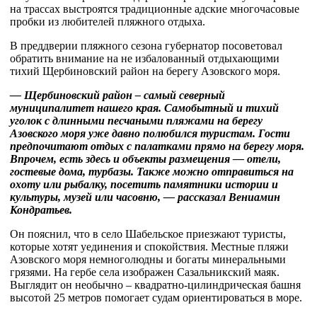
на трассах выстроятся традиционные адские многочасовые
пробки из любителей пляжного отдыха.
В преддверии пляжного сезона губернатор посоветовал
обратить внимание на не избалованный отдыхающими
тихий Щербиновский район на берегу Азовского моря.
— Щербиновский район – самый северный
муниципалитет нашего края. Самобытный и тихий
уголок с длинными песчаными пляжами на берегу
Азовского моря уже давно полюбился туристам. Гости
предпочитают отдых с палатками прямо на берегу моря.
Впрочем, есть здесь и объекты размещения — отели,
гостевые дома, турбазы. Также можно отправиться на
охоту или рыбалку, посетить памятники истории и
культуры, музей или часовню, — рассказал Вениамин
Кондратьев.
Он пояснил, что в село Шабельское приезжают туристы,
которые хотят уединения и спокойствия. Местные пляжи
Азовского моря немноголюдны и богаты минеральными
грязями. На гербе села изображен Сазальникский маяк.
Выглядит он необычно – квадратно-цилиндрическая башня
высотой 25 метров помогает судам ориентироваться в море.