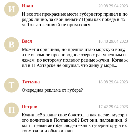
Иван
20:08 29.04.2023
И
И все эти прекрасные места губернатор привёл в по
рядок лично, за свои деньги? Прям как победа в 45-
м. Только ленивый не примазался.
Вася
18:48 29.04.2023
В
Может я оригинал, но предпочитаю морскую воду,
а не огромное пресноводное озеро с ракушечным п
ляжем, по которому ползают разные жучки. Когда ж
ил в П-Ахтарске не ощущал, что живу у моря...
Татьяна
18:08 29.04.2023
Т
Очередная реклама от губера?
Петров
17:42 29.04.2023
П
Кулик всё хвалит свое болото... а как насчет мусорн
ого полигона в Полтавской? Вот они, паломники, б
ыли - целый автобус людей ехал к губернатору, а их
тормозили и обыскивали...