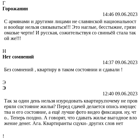
Г
Горожанин
14:46 09.06.2023
С армянами и другими лицами не славянской национальност
и вообще нельзя связываться!!! Это наглые, бесстыжие, грязн
омазые черти! И русская, сожительствуя со свиньёй стала так
ой же!!!
Н
Нет сомнений
14:37 09.06.2023
Без сомнений , квартиру в таком состоянии и сдавали !
Э
Э
12:40 09.06.2023
Так за один день нельзя изуродовать квартиру.почему не пров
еряли состояние жилья? Перед сдачей делается опись имущес
тва и его состояние, а ещё лучше фото видео фиксация. ну, чт
о.. Теперь поздно. А говорят, что сдавать жилье выгодное вло
жение денег. Ага. Квартиранты сцуки- других слов нет
!