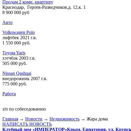
Продам 2 комн. квартиру
Краснодар, Героев-Разведчиков,д. 12,к. 1
8 900 000 руб
Авто
Volkswagen Polo
лифтбек 2021 г.в.
1 550 000 руб
.
Toyota Yaris
хэтчбэк 2003 г.в.
505 000 руб
.
Nissan Qashqai
внедорожник 2007 г.в.
775 000 руб
.
Работа
з/п по собеседованию
Главная
→
Новости
→
Недвижимость
→ Жара дома
НАПИСАТЬ НОВОСТЬ
Клубный дом «ИМПЕРАТОР»
Крым, Евпатория, ул. Крупско