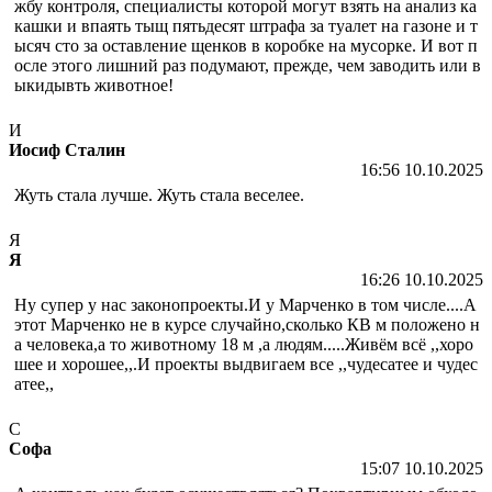
жбу контроля, специалисты которой могут взять на анализ ка
кашки и впаять тыщ пятьдесят штрафа за туалет на газоне и т
ысяч сто за оставление щенков в коробке на мусорке. И вот п
осле этого лишний раз подумают, прежде, чем заводить или в
ыкидывть животное!
И
Иосиф Сталин
16:56 10.10.2025
Жуть стала лучше. Жуть стала веселее.
Я
Я
16:26 10.10.2025
Ну супер у нас законопроекты.И у Марченко в том числе....А
этот Марченко не в курсе случайно,сколько КВ м положено н
а человека,а то животному 18 м ,а людям.....Живём всё ,,хоро
шее и хорошее,,.И проекты выдвигаем все ,,чудесатее и чудес
атее,,
С
Софа
15:07 10.10.2025