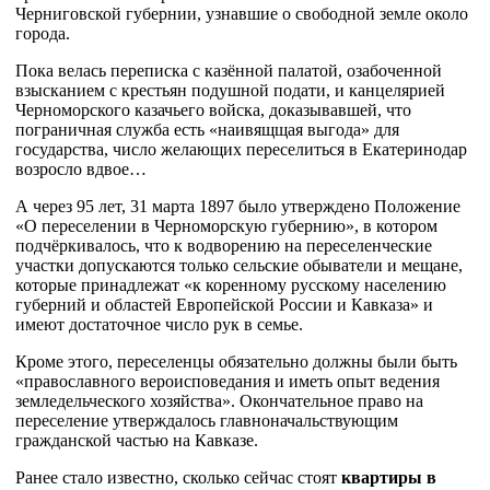
Черниговской губернии, узнавшие о свободной земле около
города.
Пока велась переписка с казённой палатой, озабоченной
взысканием с крестьян подушной подати, и канцелярией
Черноморского казачьего войска, доказывавшей, что
пограничная служба есть «наивящщая выгода» для
государства, число желающих переселиться в Екатеринодар
возросло вдвое…
А через 95 лет, 31 марта 1897 было утверждено Положение
«О переселении в Черноморскую губернию», в котором
подчёркивалось, что к водворению на переселенческие
участки допускаются только сельские обыватели и мещане,
которые принадлежат «к коренному русскому населению
губерний и областей Европейской России и Кавказа» и
имеют достаточное число рук в семье.
Кроме этого, переселенцы обязательно должны были быть
«православного вероисповедания и иметь опыт ведения
земледельческого хозяйства». Окончательное право на
переселение утверждалось главноначальствующим
гражданской частью на Кавказе.
Ранее стало известно, сколько сейчас стоят
квартиры в