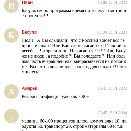
Иван
18:05 13.01.2024
И
Бабуля, скоро программа время по телеку - смотри н
е пропусти!!!
Бабуля
17:34 13.01.2024
Б
Люди ! А Вы слышали , что с Россией воюет вся ге
йропа и сша ?! Или Вас это не касается?! Главное- х
лееебааа ! и зрелииищ ! Не касается ???!!! Или Вы у
же не люди , а подобие ?! Вы голодаете ?! Или боль
шая часть вчерашней еды выбрасывается на помойк
у ?! Вы , что сделали для фронта , для солдат ?! Опо
мнитесь!
Андрей
16:41 13.01.2024
А
Реальная инфляция уже как в 90е
.
15:45 13.01.2024
.
машины 60-100 процентов плюс, коммуналка 10, пр
одукты 50, транспорт 20, стройматериалы 60 и т.д.