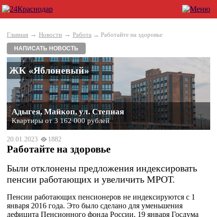
→
→
Главная
Новости
Работа
→ Работайте на здоровье
НАПИСАТЬ НОВОСТЬ
ЖК «Яблоневый»
Адыгея, Майкоп, ул. Степная
Квартиры от 3 162 000 рублей
20.01.2023
1882
Работайте на здоровье
Были отклонены предложения индексировать
пенсии работающих и увеличить МРОТ.
Пенсии работающих пенсионеров не индексируются с 1
января 2016 года. Это было сделано для уменьшения
дефицита Пенсионного фонда России. 19 января Госдума